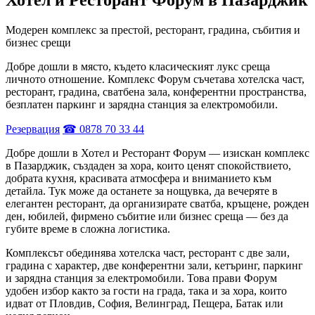
Модерен комплекс за престой, ресторант, градина, събития и
бизнес срещи
Добре дошли в място, където класическият лукс среща
личното отношение. Комплекс Форум съчетава хотелска част,
ресторант, градина, сватбена зала, конферентни пространства,
безплатен паркинг и зарядна станция за електромобили.
Резервация
☎ 0878 70 33 44
Добре дошли в Хотел и Ресторант Форум — изискан комплекс
в Пазарджик, създаден за хора, които ценят спокойствието,
добрата кухня, красивата атмосфера и вниманието към
детайла. Тук може да останете за нощувка, да вечеряте в
елегантен ресторант, да организирате сватба, кръщене, рожден
ден, юбилей, фирмено събитие или бизнес среща — без да
губите време в сложна логистика.
Комплексът обединява хотелска част, ресторант с две зали,
градина с характер, две конферентни зали, кетъринг, паркинг
и зарядна станция за електромобили. Това прави Форум
удобен избор както за гости на града, така и за хора, които
идват от Пловдив, София, Велинград, Пещера, Батак или