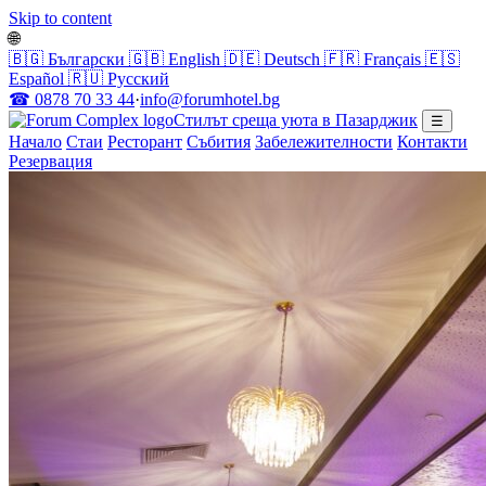
Skip to content
🌐
🇧🇬
Български
🇬🇧
English
🇩🇪
Deutsch
🇫🇷
Français
🇪🇸
Español
🇷🇺
Русский
☎ 0878 70 33 44
·
info@forumhotel.bg
Стилът среща уюта в Пазарджик
☰
Начало
Стаи
Ресторант
Събития
Забележителности
Контакти
Резервация