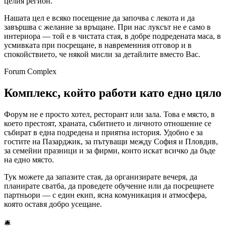
целия регион.
Нашата цел е всяко посещение да започва с лекота и да
завършва с желание за връщане. При нас луксът не е само в
интериора — той е в чистата стая, в добре подредената маса, в
усмивката при посрещане, в навременния отговор и в
спокойствието, че някой мисли за детайлите вместо Вас.
Forum Complex
Комплекс, който работи като едно цяло
Форум не е просто хотел, ресторант или зала. Това е място, в
което престоят, храната, събитието и личното отношение се
събират в една подредена и приятна история. Удобно е за
гостите на Пазарджик, за пътуващи между София и Пловдив,
за семейни празници и за фирми, които искат всичко да бъде
на едно място.
Тук можете да запазите стая, да организирате вечеря, да
планирате сватба, да проведете обучение или да посрещнете
партньори — с един екип, ясна комуникация и атмосфера,
която оставя добро усещане.
🛎️