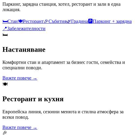
Паркинг, зарядна станция, хотел, ресторант и зали в една
локация.
🛏️
Стаи
🍽️
Ресторант
🎉
Събития
🌿
Градина
🅿️
Паркинг + зарядна
📍
Забележителности
🛏️
Настаняване
Комфортни стаи и апартамент за бизнес гости, семейства и
специални поводи.
Вижте повече →
🍽️
Ресторант и кухня
Европейска линия, сезонни менюта и стилна атмосфера за
всеки повод.
Вижте повече →
🎉