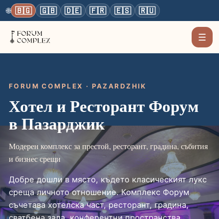
🇧🇬
🇬🇧
🇩🇪
🇫🇷
🇪🇸
🇷🇺
🌐
☰
FORUM COMPLEX · PAZARDZHIK
Хотел и Ресторант Форум
в Пазарджик
Модерен комплекс за престой, ресторант, градина, събития
и бизнес срещи
Добре дошли в място, където класическият лукс
среща личното отношение. Комплекс Форум
съчетава хотелска част, ресторант, градина,
сватбена зала, конферентни пространства,