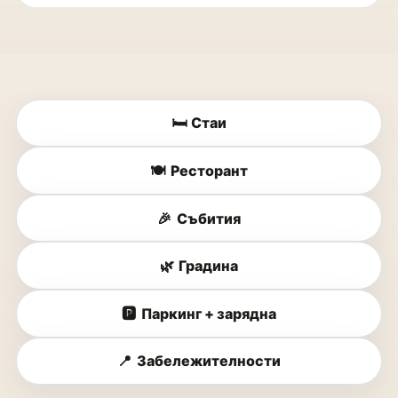
🛏️
Стаи
🍽️
Ресторант
🎉
Събития
🌿
Градина
🅿️
Паркинг + зарядна
📍
Забележителности